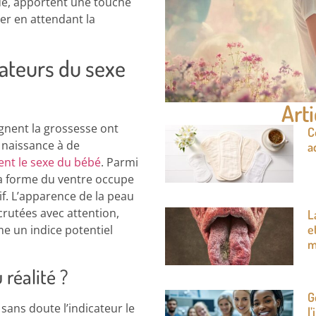
ue, apportent une touche
er en attendant la
lateurs du sexe
Arti
gnent la grossesse ont
C
 naissance à de
a
ent le sexe du bébé
. Parmi
la forme du ventre occupe
if. L’apparence de la peau
crutées avec attention,
L
e
 un indice potentiel
m
réalité ?
G
sans doute l’indicateur le
l