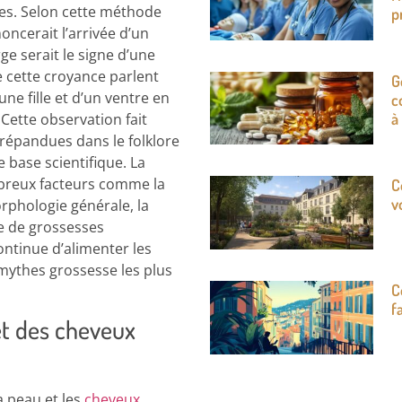
res. Selon cette méthode
p
oncerait l’arrivée d’un
ge serait le signe d’une
de cette croyance parlent
G
e fille et d’un ventre en
c
à
Cette observation fait
 répandues dans le folklore
 base scientifique. La
breux facteurs comme la
C
v
phologie générale, la
e de grossesses
ntinue d’alimenter les
 mythes grossesse les plus
C
f
et des cheveux
a peau et les
cheveux