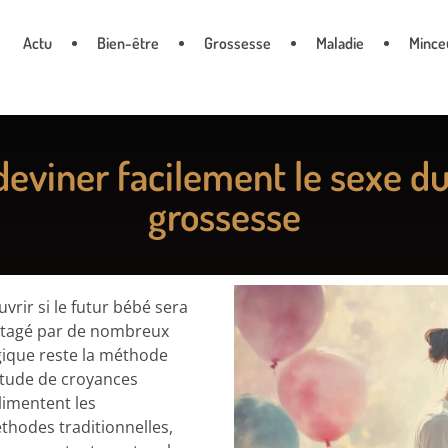
Actu
Bien-être
Grossesse
Maladie
Mince
deviner facilement le sexe d
grossesse
vrir si le futur bébé sera
artagé par de nombreux
gique reste la méthode
ltitude de croyances
limentent les
éthodes traditionnelles,