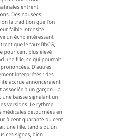
matinales entrent
ions. Des nausées
on la tradition que l’on
eur faible intensité
uve un écho intéressant
trent que le taux BhCG,
e pour cent plus élevé
 une fille, ce qui pourrait
 prononcées. D’autres
ement interprétés : des
lité accrue annonceraient
it associée à un garçon. La
, une baisse signalant un
nes versions. Le rythme
ns médicales détournées en
ur à cent quarante ou cent
t une fille, tandis qu’un
us ces signes, bien