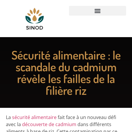
Sécurité alimentaire : le
scandale du cadmium
révèle les failles de la
filière riz
La
sécurité alimentaire
fait face à un nouveau défi
avec la
découverte de cadmium
dans différents
aliments à base de riz. Cette contamination par ce